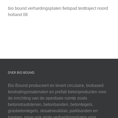
bio bound verhardingsplaten fietspad testtraject noord
holland 08
OVER BIO BOUND
Bio Bound produceert en levert circulaire, biobased
bestratingsmaterialen en prefab betonproducten voor
de inrichting van de openbare ruimte zoals
betonstraatstenen, betonbanden, betontegels,
grasbetontegels, straatmeubilair, parkbanden en
trappen, maar ook grote verhardingsplaten voor