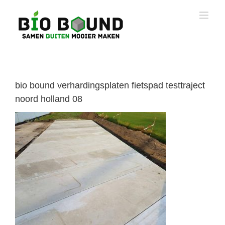
Ga
naar
inhoud
bio bound verhardingsplaten fietspad testtraject
noord holland 08