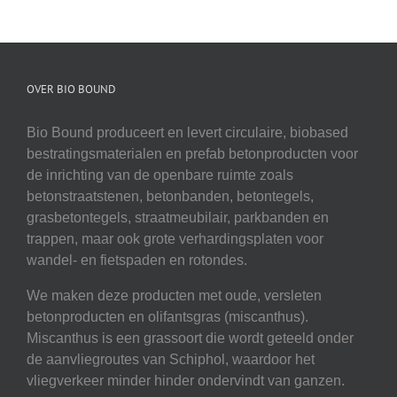
OVER BIO BOUND
Bio Bound produceert en levert circulaire, biobased
bestratingsmaterialen en prefab betonproducten voor
de inrichting van de openbare ruimte zoals
betonstraatstenen, betonbanden, betontegels,
grasbetontegels, straatmeubilair, parkbanden en
trappen, maar ook grote verhardingsplaten voor
wandel- en fietspaden en rotondes.
We maken deze producten met oude, versleten
betonproducten en olifantsgras (miscanthus).
Miscanthus is een grassoort die wordt geteeld onder
de aanvliegroutes van Schiphol, waardoor het
vliegverkeer minder hinder ondervindt van ganzen.