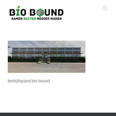
Ga
naar
inhoud
bedrijfspand bio bound