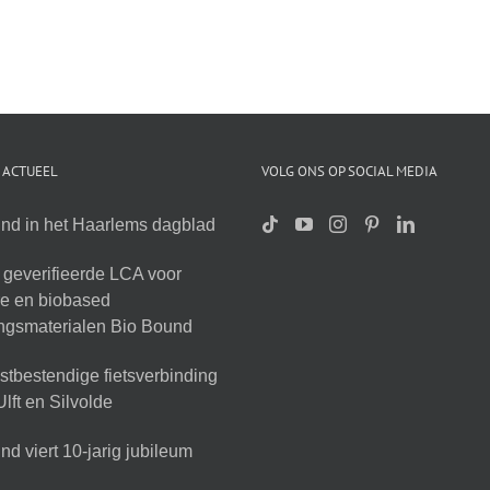
 ACTUEEL
VOLG ONS OP SOCIAL MEDIA
nd in het Haarlems dagblad
geverifieerde LCA voor
ire en biobased
ingsmaterialen Bio Bound
tbestendige fietsverbinding
lft en Silvolde
d viert 10-jarig jubileum