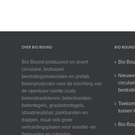
OVER BIO BOUND
BIO BOUND
Bio Bound produceert en levert
Bio Bou
circulaire, biobased
Nieuwe 
bestratingsmaterialen en prefab
circula
betonproducten voor de inrichting van
bestrat
de openbare ruimte zoals
betonstraatstenen, betonbanden,
Toekoms
betontegels, grasbetontegels,
tussen U
straatmeubilair, parkbanden en
trappen, maar ook grote
Bio Boun
verhardingsplaten voor wandel- en
fietspaden en rotondes.