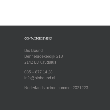
CONTACTGEGEVENS
Bio Bound
Bennebroekerdijk 218
2142 LD Cruquius
085 – 877 14 28
info@biobound.nl
Nederlands octrooinummer 2021223