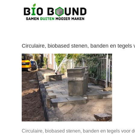
Ga
naar
inhoud
Circulaire, biobased stenen, banden en tegel
Circulaire, biobased stenen, banden en tegels voo