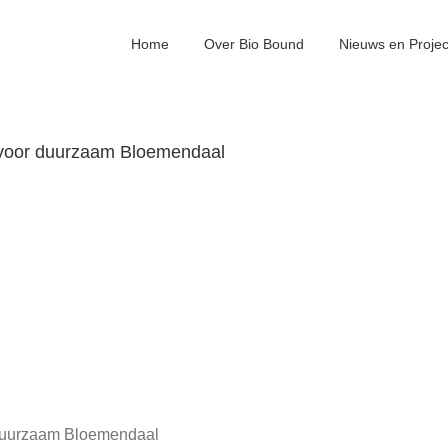
Home
Over Bio Bound
Nieuws en Proje
s voor duurzaam Bloemendaal
r duurzaam Bloemendaal