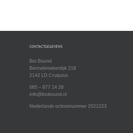
CONTACTGEGEVENS
Bio Bound
Bennebroekerdijk 218
2142 LD Cruquius
085 – 877 14 28
info@biobound.nl
Nederlands octrooinummer 2021223