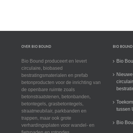
OVER BIO BOUND
BIO BOUND
Bio Bound produceert en levert
Bio Bou
circulaire, biobased
Nieuwe 
bestratingsmaterialen en prefab
circula
betonproducten voor de inrichting van
bestrat
de openbare ruimte zoals
betonstraatstenen, betonbanden,
Toekoms
betontegels, grasbetontegels,
tussen U
straatmeubilair, parkbanden en
trappen, maar ook grote
Bio Boun
verhardingsplaten voor wandel- en
fietspaden en rotondes.