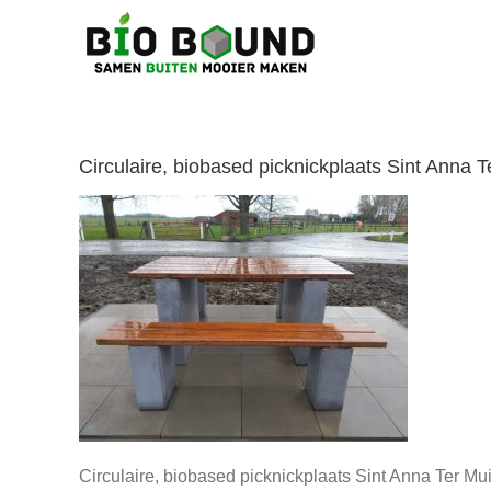
Ga
naar
inhoud
Circulaire, biobased picknickplaats Sint Anna
Circulaire, biobased picknickplaats Sint Anna Ter M