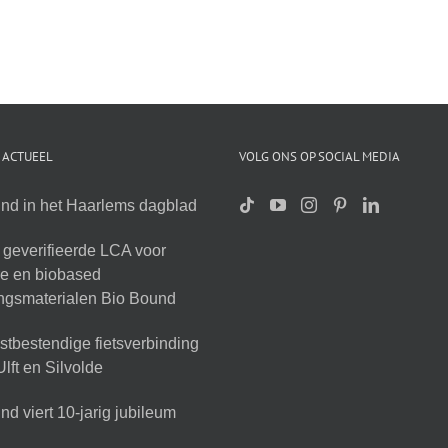
 ACTUEEL
VOLG ONS OP SOCIAL MEDIA
nd in het Haarlems dagblad
geverifieerde LCA voor
ire en biobased
ingsmaterialen Bio Bound
tbestendige fietsverbinding
lft en Silvolde
d viert 10-jarig jubileum