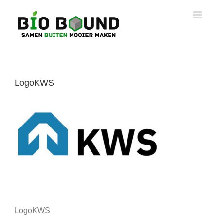
Ga
naar
inhoud
LogoKWS
LogoKWS