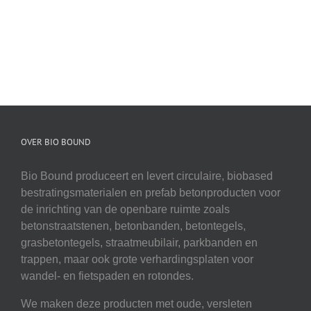
OVER BIO BOUND
Bio Bound produceert en levert circulaire, biobased
bestratingsmaterialen en prefab betonproducten voor
de inrichting van de openbare ruimte zoals
betonstraatstenen, betonbanden, betontegels,
grasbetontegels, straatmeubilair, parkbanden en
trappen, maar ook grote verhardingsplaten voor
wandel- en fietspaden en rotondes.
We maken deze producten met oude, versleten