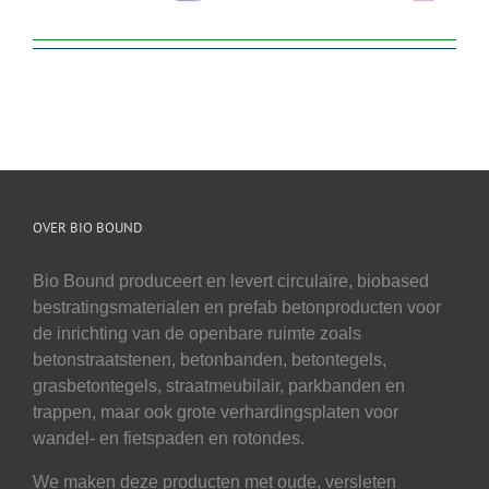
OVER BIO BOUND
Bio Bound produceert en levert circulaire, biobased
bestratingsmaterialen en prefab betonproducten voor
de inrichting van de openbare ruimte zoals
betonstraatstenen, betonbanden, betontegels,
grasbetontegels, straatmeubilair, parkbanden en
trappen, maar ook grote verhardingsplaten voor
wandel- en fietspaden en rotondes.
We maken deze producten met oude, versleten