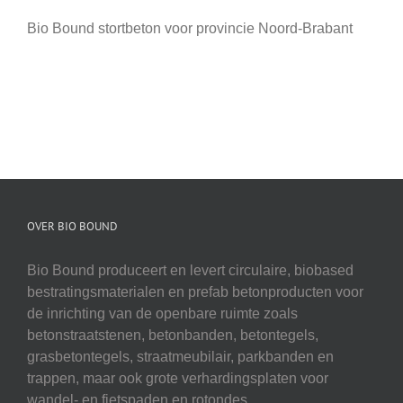
Bio Bound stortbeton voor provincie Noord-Brabant
OVER BIO BOUND
Bio Bound produceert en levert circulaire, biobased
bestratingsmaterialen en prefab betonproducten voor
de inrichting van de openbare ruimte zoals
betonstraatstenen, betonbanden, betontegels,
grasbetontegels, straatmeubilair, parkbanden en
trappen, maar ook grote verhardingsplaten voor
wandel- en fietspaden en rotondes.