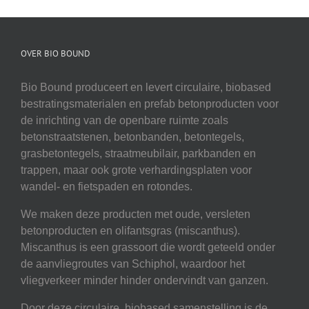
OVER BIO BOUND
Bio Bound produceert en levert circulaire, biobased
bestratingsmaterialen en prefab betonproducten voor
de inrichting van de openbare ruimte zoals
betonstraatstenen, betonbanden, betontegels,
grasbetontegels, straatmeubilair, parkbanden en
trappen, maar ook grote verhardingsplaten voor
wandel- en fietspaden en rotondes.
We maken deze producten met oude, versleten
betonproducten en olifantsgras (miscanthus).
Miscanthus is een grassoort die wordt geteeld onder
de aanvliegroutes van Schiphol, waardoor het
vliegverkeer minder hinder ondervindt van ganzen.
Door deze circulaire, biobased samenstelling is de