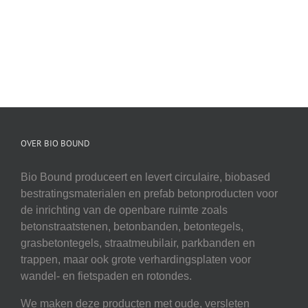
OVER BIO BOUND
Bio Bound produceert en levert circulaire, biobased
bestratingsmaterialen en prefab betonproducten voor
de inrichting van de openbare ruimte zoals
betonstraatstenen, betonbanden, betontegels,
grasbetontegels, straatmeubilair, parkbanden en
trappen, maar ook grote verhardingsplaten voor
wandel- en fietspaden en rotondes.
We maken deze producten met oude, versleten