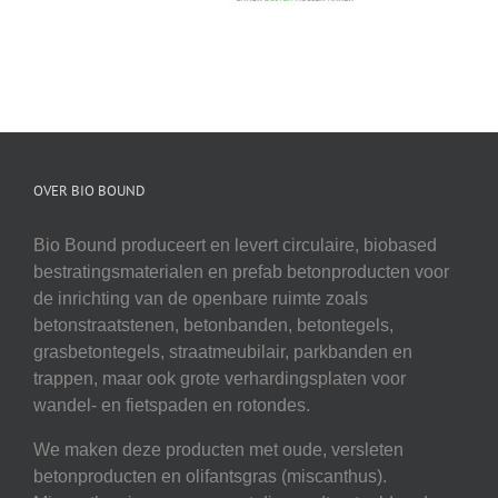
OVER BIO BOUND
Bio Bound produceert en levert circulaire, biobased
bestratingsmaterialen en prefab betonproducten voor
de inrichting van de openbare ruimte zoals
betonstraatstenen, betonbanden, betontegels,
grasbetontegels, straatmeubilair, parkbanden en
trappen, maar ook grote verhardingsplaten voor
wandel- en fietspaden en rotondes.
We maken deze producten met oude, versleten
betonproducten en olifantsgras (miscanthus).