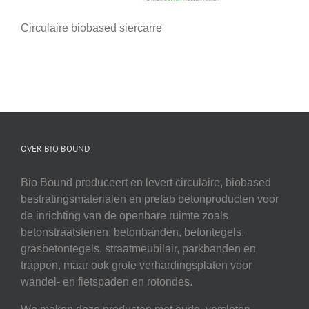
Circulaire biobased siercarre
OVER BIO BOUND
Bio Bound produceert en levert circulaire, biobased
bestratingsmaterialen en prefab betonproducten voor
de inrichting van de openbare ruimte zoals
betonstraatstenen, betonbanden, betontegels,
grasbetontegels, straatmeubilair, parkbanden en
trappen, maar ook grote verhardingsplaten voor
wandel- en fietspaden en rotondes.